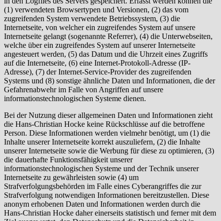
in den Logfiles des Servers gespeichert. Erfasst werden können die
(1) verwendeten Browsertypen und Versionen, (2) das vom
zugreifenden System verwendete Betriebssystem, (3) die
Internetseite, von welcher ein zugreifendes System auf unsere
Internetseite gelangt (sogenannte Referrer), (4) die Unterwebseiten,
welche über ein zugreifendes System auf unserer Internetseite
angesteuert werden, (5) das Datum und die Uhrzeit eines Zugriffs
auf die Internetseite, (6) eine Internet-Protokoll-Adresse (IP-
Adresse), (7) der Internet-Service-Provider des zugreifenden
Systems und (8) sonstige ähnliche Daten und Informationen, die der
Gefahrenabwehr im Falle von Angriffen auf unsere
informationstechnologischen Systeme dienen.
Bei der Nutzung dieser allgemeinen Daten und Informationen zieht
die Hans-Christian Hocke keine Rückschlüsse auf die betroffene
Person. Diese Informationen werden vielmehr benötigt, um (1) die
Inhalte unserer Internetseite korrekt auszuliefern, (2) die Inhalte
unserer Internetseite sowie die Werbung für diese zu optimieren, (3)
die dauerhafte Funktionsfähigkeit unserer
informationstechnologischen Systeme und der Technik unserer
Internetseite zu gewährleisten sowie (4) um
Strafverfolgungsbehörden im Falle eines Cyberangriffes die zur
Strafverfolgung notwendigen Informationen bereitzustellen. Diese
anonym erhobenen Daten und Informationen werden durch die
Hans-Christian Hocke daher einerseits statistisch und ferner mit dem