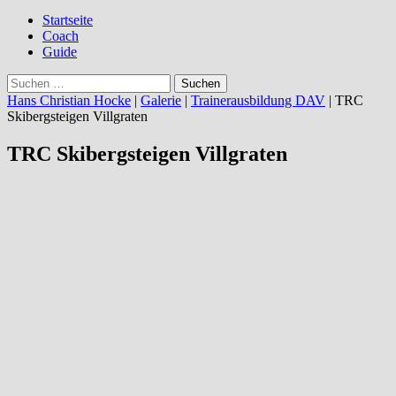
to
content
Startseite
Coach
Guide
Suchen
nach:
Hans Christian Hocke
|
Galerie
|
Trainerausbildung DAV
|
TRC
Skibergsteigen Villgraten
TRC Skibergsteigen Villgraten