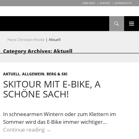
ÜBER MICH
KONTAKT
DATENSCHUTZ
Search
SKIP
PRIMAR
MENU
TO
Hans Christian Hocke
|
Aktuell
CONTENT
Category Archives: Aktuell
AKTUELL
,
ALLGEMEIN
,
BERG & SKI
SKITOUR MIT E-BIKE, A
SCHÖNE SACH!
In schneearmen Wintern oder zum Klettern im
Sommer wird das E-Bike immer wichtiger…
Skitour mit E-Bike, a schöne Sach!
Continue reading
→